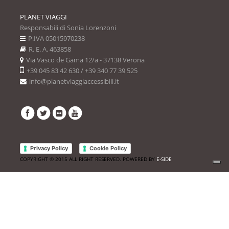
PLANET VIAGGI
Responsabili di Sonia Lorenzoni
P.IVA 05015970238
R. E. A. 463858
Via Vasco de Gama 12/a - 37138 Verona
+39 045 83 42 630 / +39 340 77 39 525
info@planetviaggiaccessibili.it
Privacy Policy
Cookie Policy
COPYRIGHT © 2015 ALL RIGHT RESERVED. POWERED BY
E-SIDE