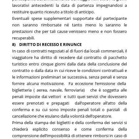
lavorativi antecedenti la data di partenza impegnandosi a
restituire quanto ricevuto a titolo di anticipo.
Eventuali spese supplementari supportate dal partecipante
non saranno rimborsate né tanto meno lo saranno le
prestazioni che per tali cause venissero meno e non fossero
recuperabili.
8)
DIRITTO DI RECESSO E RINUNCE
In caso di contratti negoziati al di fuori dai locali commerciali, il
viaggiatore ha diritto di recedere dal contratto di pacchetto
turistico entro cinque giorni dalla data della conclusione del
contratto o dalla data in cui riceve le condizioni contrattuali e
le informazioni preliminari se successiva, senza penali e senza
fornire alcuna motivazione. Fa eccezione l’emissione della
biglietteria ( aerea, navale, ferroviaria) che è soggetta alle
penali imposte dai vettori e tutti quei servizi che dovessero
essere prenotati e prepagati dall’operatore all’atto della
conferma e su cui sono imposte penali totali o parziali di
cancellazione che esulano dalla volontà dell’operatore.
Prima della stampa dei biglietti e della conferma dei servizi si
chiederà esplicito consenso e come conferma della
comprensione dell’impossibilità di ottenere rimborsi in caso di