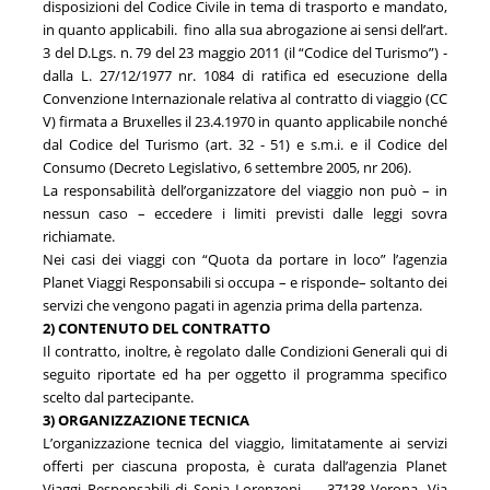
disposizioni del Codice Civile in tema di trasporto e mandato,
in quanto applicabili. fino alla sua abrogazione ai sensi dell’art.
3 del D.Lgs. n. 79 del 23 maggio 2011 (il “Codice del Turismo”) -
dalla L. 27/12/1977 nr. 1084 di ratifica ed esecuzione della
Convenzione Internazionale relativa al contratto di viaggio (CC
V) firmata a Bruxelles il 23.4.1970 in quanto applicabile nonché
dal Codice del Turismo (art. 32 - 51) e s.m.i. e il Codice del
Consumo (Decreto Legislativo, 6 settembre 2005, nr 206).
La responsabilità dell’organizzatore del viaggio non può – in
nessun caso – eccedere i limiti previsti dalle leggi sovra
richiamate.
Nei casi dei viaggi con “Quota da portare in loco” l’agenzia
Planet Viaggi Responsabili si occupa – e risponde– soltanto dei
servizi che vengono pagati in agenzia prima della partenza.
2) CONTENUTO DEL CONTRATTO
Il contratto, inoltre, è regolato dalle Condizioni Generali qui di
seguito riportate ed ha per oggetto il programma specifico
scelto dal partecipante.
3) ORGANIZZAZIONE TECNICA
L’organizzazione tecnica del viaggio, limitatamente ai servizi
offerti per ciascuna proposta, è curata dall’agenzia Planet
Viaggi Responsabili di Sonia Lorenzoni – 37138 Verona, Via