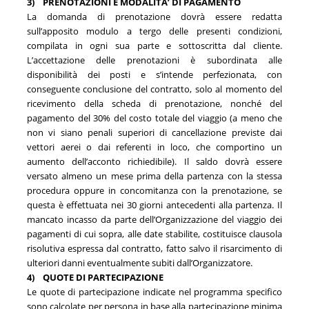
3)
PRENOTAZIONI E MODALITA’ DI PAGAMENTO
La domanda di prenotazione dovrà essere redatta
sull’apposito modulo a tergo delle presenti condizioni,
compilata in ogni sua parte e sottoscritta dal cliente.
L’accettazione delle prenotazioni è subordinata alle
disponibilità dei posti e s’intende perfezionata, con
conseguente conclusione del contratto, solo al momento del
ricevimento della scheda di prenotazione, nonché del
pagamento del 30% del costo totale del viaggio (a meno che
non vi siano penali superiori di cancellazione previste dai
vettori aerei o dai referenti in loco, che comportino un
aumento dell’acconto richiedibile). Il saldo dovrà essere
versato almeno un mese prima della partenza con la stessa
procedura oppure in concomitanza con la prenotazione, se
questa è effettuata nei 30 giorni antecedenti alla partenza. Il
mancato incasso da parte dell’Organizzazione del viaggio dei
pagamenti di cui sopra, alle date stabilite, costituisce clausola
risolutiva espressa dal contratto, fatto salvo il risarcimento di
ulteriori danni eventualmente subiti dall’Organizzatore.
4)
QUOTE DI PARTECIPAZIONE
Le quote di partecipazione indicate nel programma specifico
sono calcolate per persona in base alla partecipazione minima