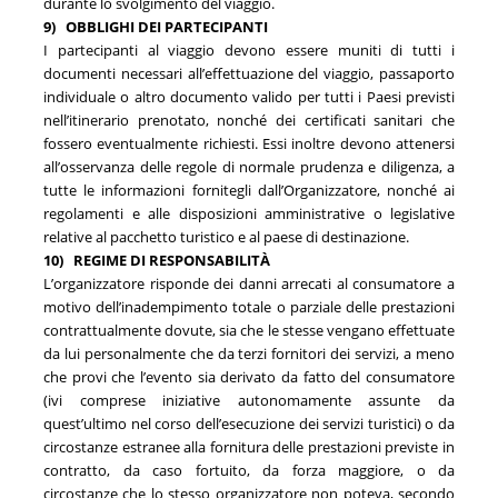
durante lo svolgimento del viaggio.
9) OBBLIGHI DEI PARTECIPANTI
I partecipanti al viaggio devono essere muniti di tutti i
documenti necessari all’effettuazione del viaggio, passaporto
individuale o altro documento valido per tutti i Paesi previsti
nell’itinerario prenotato, nonché dei certificati sanitari che
fossero eventualmente richiesti. Essi inoltre devono attenersi
all’osservanza delle regole di normale prudenza e diligenza, a
tutte le informazioni fornitegli dall’Organizzatore, nonché ai
regolamenti e alle disposizioni amministrative o legislative
relative al pacchetto turistico e al paese di destinazione.
10) REGIME DI RESPONSABILITÀ
L’organizzatore risponde dei danni arrecati al consumatore a
motivo dell’inadempimento totale o parziale delle prestazioni
contrattualmente dovute, sia che le stesse vengano effettuate
da lui personalmente che da terzi fornitori dei servizi, a meno
che provi che l’evento sia derivato da fatto del consumatore
(ivi comprese iniziative autonomamente assunte da
quest’ultimo nel corso dell’esecuzione dei servizi turistici) o da
circostanze estranee alla fornitura delle prestazioni previste in
contratto, da caso fortuito, da forza maggiore, o da
circostanze che lo stesso organizzatore non poteva, secondo