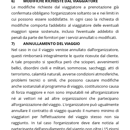
6)
MODIFICHE RICHIESTE DAL VIAGGIATORE
Le modifiche richieste dal viaggiatore a prenotazione già
confermata obbligano l’organizzatore soltanto se e nei limiti in
cui possono essere soddisfatte. In ogni caso la richiesta di
modifiche comporta l’addebito al viaggiatore delle eventuali
maggiori spese sostenute, incluso l’eventuale addebito di
penali da parte dei fornitori per i servizi annullati o modificati.
7)
ANNULLAMENTO DEL VIAGGIO
Nel caso in cui il viaggio venisse annullato dall’organizzatore,
questi rimborserà integralmente le quote ricevute dal cliente.
A tale proposito si specifica però che scioperi, avvenimenti
bellici, disordini civili e militari, sommosse, saccheggi, atti di
terrorismo, calamità naturali, avverse condizioni atmosferiche,
problemi tecnici o simili, che possono causare modifiche
anche sostanziali al programma di viaggio, costituiscono causa
di forza maggiore e non sono imputabili né all’organizzatore
né ai vettori né ad altre organizzazioni che partecipano
all’organizzazione del viaggio. L’organizzatore può ugualmente
annullare il contratto di viaggio quando il numero minimo di
viaggiatori per l’effettuazione del viaggio stesso non sia
raggiunto. In tal caso l’organizzatore deve dare notizia al
partecipante dell’annullamento del viaggio non oltre i 15 giorni