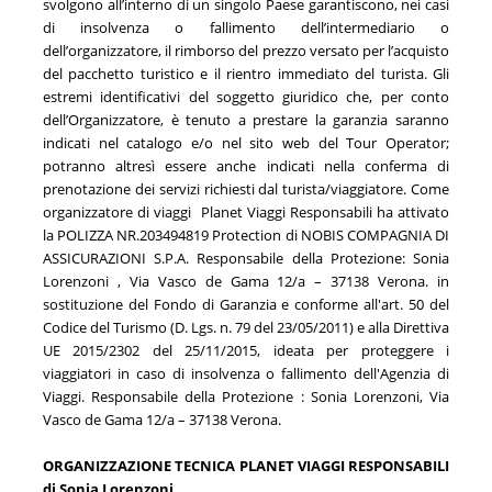
svolgono all’interno di un singolo Paese garantiscono, nei casi
di insolvenza o fallimento dell’intermediario o
dell’organizzatore, il rimborso del prezzo versato per l’acquisto
del pacchetto turistico e il rientro immediato del turista. Gli
estremi identificativi del soggetto giuridico che, per conto
dell’Organizzatore, è tenuto a prestare la garanzia saranno
indicati nel catalogo e/o nel sito web del Tour Operator;
potranno altresì essere anche indicati nella conferma di
prenotazione dei servizi richiesti dal turista/viaggiatore. Come
organizzatore di viaggi Planet Viaggi Responsabili ha attivato
la POLIZZA
NR.203494819 Protection
di
NOBIS COMPAGNIA DI
ASSICURAZIONI S.P.A
. Responsabile della Protezione: Sonia
Lorenzoni , Via Vasco de Gama 12/a – 37138 Verona.
in
sostituzione del Fondo di Garanzia e conforme all'art. 50 del
Codice del Turismo (D. Lgs. n. 79 del 23/05/2011) e alla Direttiva
UE 2015/2302 del 25/11/2015, ideata per proteggere i
viaggiatori in caso di insolvenza o fallimento dell'Agenzia di
Viaggi. Responsabile della Protezione : Sonia Lorenzoni, Via
Vasco de Gama 12/a – 37138 Verona.
ORGANIZZAZIONE TECNICA PLANET VIAGGI RESPONSABILI
di Sonia Lorenzoni