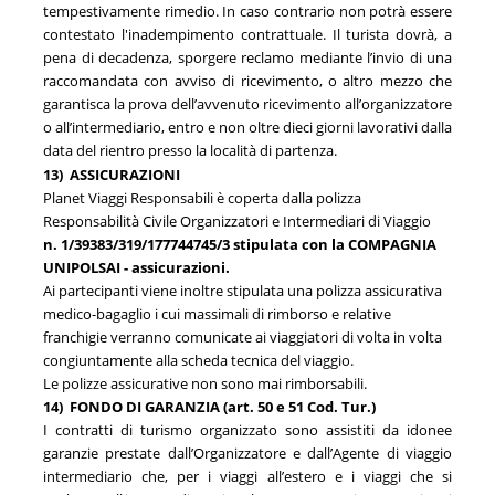
tempestivamente rimedio. In caso contrario non potrà essere
contestato l'inadempimento contrattuale. Il turista dovrà, a
pena di decadenza, sporgere reclamo mediante l’invio di una
raccomandata con avviso di ricevimento, o altro mezzo che
garantisca la prova dell’avvenuto ricevimento all’organizzatore
o all’intermediario, entro e non oltre dieci giorni lavorativi dalla
data del rientro presso la località di partenza.
13)
ASSICURAZIONI
Planet Viaggi Responsabili è coperta dalla polizza
Responsabilità Civile Organizzatori e Intermediari di Viaggio
n. 1/39383/319/177744745/3 stipulata con la COMPAGNIA
UNIPOLSAI - assicurazioni.
Ai partecipanti viene inoltre stipulata una polizza assicurativa
medico-bagaglio i cui massimali di rimborso e relative
franchigie verranno comunicate ai viaggiatori di volta in volta
congiuntamente alla scheda tecnica del viaggio.
Le polizze assicurative non sono mai rimborsabili.
14)
FONDO DI GARANZIA
(art. 50 e 51 Cod. Tur.)
I contratti di turismo organizzato sono assistiti da idonee
garanzie prestate dall’Organizzatore e dall’Agente di viaggio
intermediario che, per i viaggi all’estero e i viaggi che si