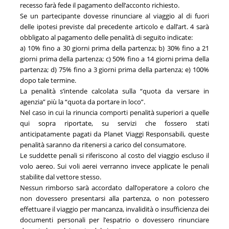
recesso farà fede il pagamento dell’acconto richiesto.
Se un partecipante dovesse rinunciare al viaggio al di fuori
delle ipotesi previste dal precedente articolo e dall’art. 4 sarà
obbligato al pagamento delle penalità di seguito indicate:
a) 10% fino a 30 giorni prima della partenza; b) 30% fino a 21
giorni prima della partenza; c) 50% fino a 14 giorni prima della
partenza; d) 75% fino a 3 giorni prima della partenza; e) 100%
dopo tale termine.
La penalità s’intende calcolata sulla “quota da versare in
agenzia” più la “quota da portare in loco”.
Nel caso in cui la rinuncia comporti penalità superiori a quelle
qui sopra riportate, su servizi che fossero stati
anticipatamente pagati da Planet Viaggi Responsabili, queste
penalità saranno da ritenersi a carico del consumatore.
Le suddette penali si riferiscono al costo del viaggio escluso il
volo aereo. Sui voli aerei verranno invece applicate le penali
stabilite dal vettore stesso.
Nessun rimborso sarà accordato dall’operatore a coloro che
non dovessero presentarsi alla partenza, o non potessero
effettuare il viaggio per mancanza, invalidità o insufficienza dei
documenti personali per l’espatrio o dovessero rinunciare