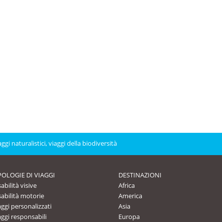
gi naturalistici, viaggi della biodiversità
POLOGIE DI VIAGGI
DESTINAZIONI
abilità visive
Africa
sabilità motorie
America
aggi personalizzati
Asia
aggi responsabili
Europa