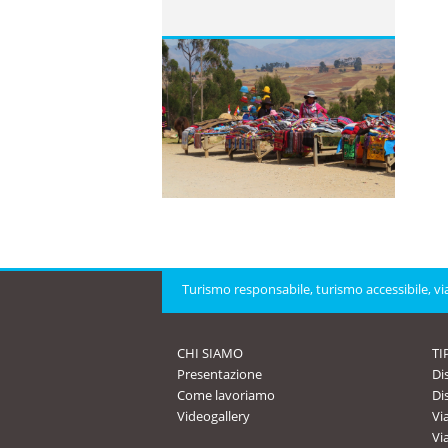
Turismo responsabile, turismo accessibile, viag
CHI SIAMO
TI
Presentazione
Dis
Come lavoriamo
Di
Videogallery
Vi
Vi